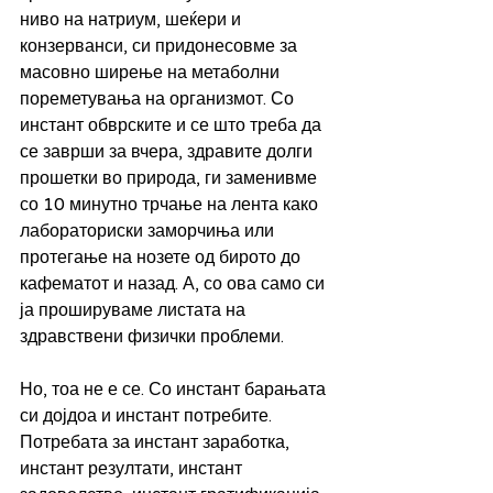
ниво на натриум, шеќери и 
конзерванси, си придонесовме за 
масовно ширење на метаболни 
пореметувања на организмот. Со 
инстант обврските и се што треба да 
се заврши за вчера, здравите долги 
прошетки во природа, ги заменивме 
со 10 минутно трчање на лента како 
лабораториски заморчиња или 
протегање на нозете од бирото до 
кафематот и назад. А, со ова само си 
ја прошируваме листата на 
здравствени физички проблеми.
Но, тоа не е се. Со инстант барањата 
си дојдоа и инстант потребите. 
Потребата за инстант заработка, 
инстант резултати, инстант 