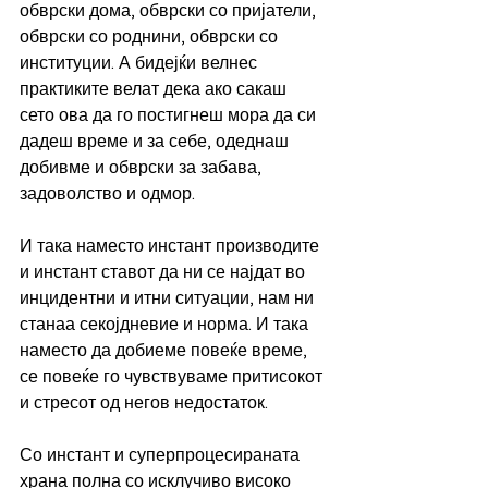
обврски дома, обврски со пријатели, 
обврски со роднини, обврски со 
институции. А бидејќи велнес 
практиките велат дека ако сакаш 
сето ова да го постигнеш мора да си 
дадеш време и за себе, одеднаш 
добивме и обврски за забава, 
задоволство и одмор.
И така наместо инстант производите 
и инстант ставот да ни се најдат во 
инцидентни и итни ситуации, нам ни 
станаа секојдневие и норма. И така 
наместо да добиеме повеќе време, 
се повеќе го чувствуваме притисокот 
и стресот од негов недостаток.
Со инстант и суперпроцесираната 
храна полна со исклучиво високо 