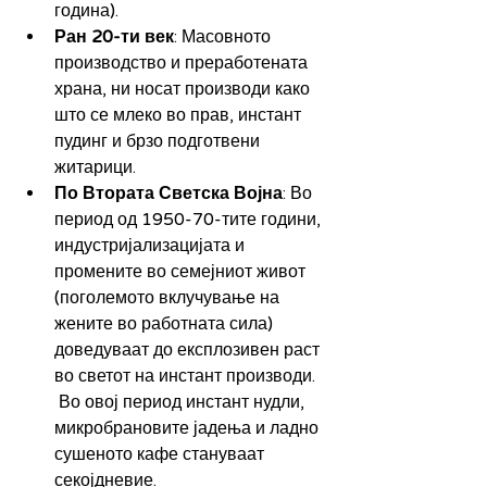
година).
Ран 20-ти век
: Масовното 
производство и преработената 
храна, ни носат производи како 
што се млеко во прав, инстант 
пудинг и брзо подготвени 
житарици.
По Втората Светска Војна
: Во 
период од 1950-70-тите години, 
индустријализацијата и 
промените во семејниот живот 
(поголемото вклучување на 
жените во работната сила) 
доведуваат до експлозивен раст 
во светот на инстант производи. 
 Во овој период инстант нудли, 
микробрановите јадења и ладно 
сушеното кафе стануваат 
секојдневие.