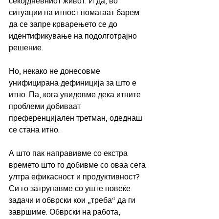
секојдневниот живот. И да, во 
ситуации на итност помагаат барем 
да се запре крварењето се до 
идентификување на подолготрајно 
решение.
Но, некако не донесовме 
унифицирана дефиниција за што е 
итно. Па, кога увидовме дека итните 
проблеми добиваат 
преференцијален третман, одеднаш 
се стана итно.
А што пак направивме со екстра 
времето што го добивме со оваа сега 
ултра ефикасност и продуктивност? 
Си го затрупавме со уште повеќе 
задачи и обврски кои „треба“ да ги 
завршиме. Обврски на работа, 