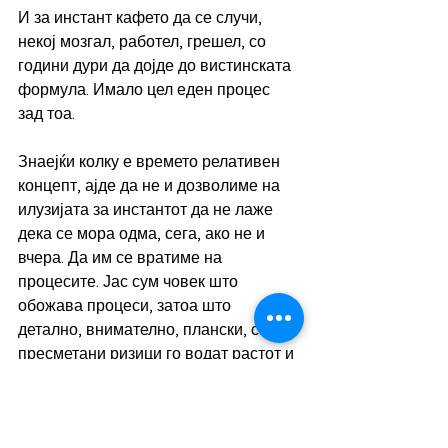
И за инстант кафето да се случи, 
некој мозгал, работел, грешел, со 
години дури да дојде до вистинската 
формула. Имало цел еден процес 
зад тоа.
Знаејќи колку е времето релативен 
концепт, ајде да не и дозволиме на 
илузијата за инстантот да не лаже 
дека се мора одма, сега, ако не и 
вчера. Да им се вратиме на 
процесите. Јас сум човек што 
обожава процеси, затоа што 
детално, внимателно, плански, со 
пресметани ризици го водат растот и 
развојот на продуктот за кој постојат. 
Процесот овозможува да осознаеш 
како, да спознаеш зашто, да откриеш 