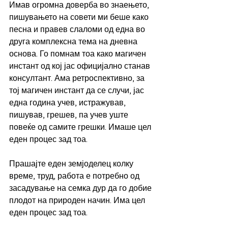
Имав огромна доверба во знаењето, 
пишувањето на совети ми беше како 
песна и правев слаломи од една во 
друга комплексна тема на дневна 
основа. Го помнам тоа како магичен 
инстант од кој јас официјално станав 
консултант. Ама ретроспективно, за 
тој магичен инстант да се случи, јас 
една година учев, истражував, 
пишував, грешев, па учев уште 
повеќе од самите грешки. Имаше цел 
еден процес зад тоа.
Прашајте еден земјоделец колку 
време, труд, работа е потребно од 
засадување на семка дур да го добие 
плодот на природен начин. Има цел 
еден процес зад тоа.