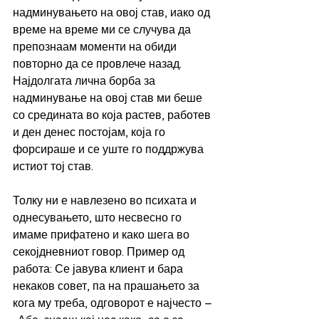
надминувањето на овој став, иако од 
време на време ми се случува да 
препознаам моменти на обиди 
повторно да се провлече назад. 
Најдолгата лична борба за 
надминување на овој став ми беше 
со средината во која растев, работев 
и ден денес постојам, која го 
форсираше и се уште го поддржува 
истиот тој став. 
Толку ни е навлезено во психата и 
однесувањето, што несвесно го 
имаме прифатено и како шега во 
секојдневниот говор. Пример од 
работа: Се јавува клиент и бара 
некаков совет, па на прашањето за 
кога му треба, одговорот е најчесто – 