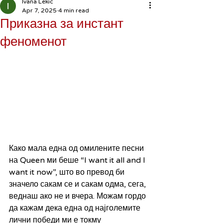
Ivana Lekic
Apr 7, 2025
4 min read
Приказна за инстант
феноменот
Како мала една од омилените песни 
на Queen ми беше “I want it all and I 
want it now”, што во превод би 
значело сакам се и сакам одма, сега, 
веднаш ако не и вчера. Можам гордо 
да кажам дека една од најголемите 
лични победи ми е токму 