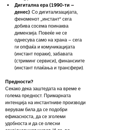
Дигитална ера (1990-ти – 
денес)
: Со дигитализацијата, 
феноменот „инстант“ сега 
добива сосема поинаква 
димензија. Повеќе не се 
однесува само на храна – сега 
ги опфаќа и комуникацијата 
(инстант пораки), забавата 
(стриминг сервиси), финансиите 
(инстант плаќања и трансфери).
Предности?
Секако дека
заштедата на време е 
голема предност. Примарната 
интенција на инстантниве производи 
верувам била да се подобри 
ефикасноста, да се зголеми 
удобноста и да се олесни 