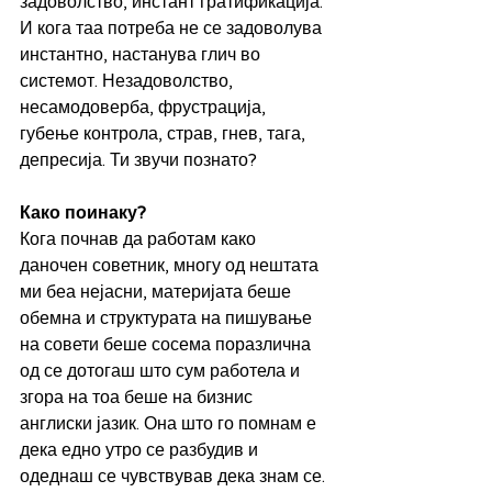
задоволство, инстант гратификација. 
И кога таа потреба не се задоволува 
инстантно, настанува глич во 
системот. Незадоволство, 
несамодоверба, фрустрација, 
губење контрола, страв, гнев, тага, 
депресија. Ти звучи познато?
Како поинаку?
Кога почнав да работам како 
даночен советник, многу од нештата 
ми беа нејасни, материјата беше 
обемна и структурата на пишување 
на совети беше сосема поразлична 
од се дотогаш што сум работела и 
згора на тоа беше на бизнис 
англиски јазик. Она што го помнам е 
дека едно утро се разбудив и 
одеднаш се чувствував дека знам се. 