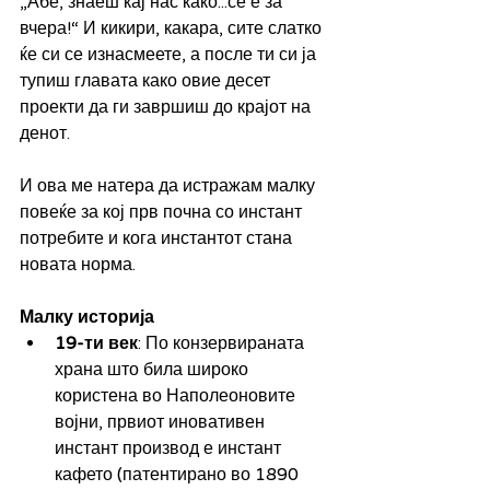
„Абе, знаеш кај нас како...се е за 
вчера!“ И кикири, какара, сите слатко 
ќе си се изнасмеете, а после ти си ја 
тупиш главата како овие десет 
проекти да ги завршиш до крајот на 
денот.
И ова ме натера да истражам малку 
повеќе за кој прв почна со инстант 
потребите и кога инстантот стана 
новата норма.
Малку историја
19-ти век
: По конзервираната 
храна што била широко 
користена во Наполеоновите 
војни, првиот иновативен 
инстант производ е инстант 
кафето (патентирано во 1890 