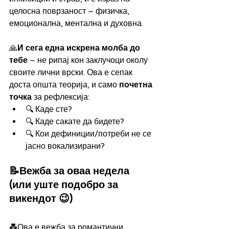
целосна поврзаност – физичка, 
емоционална, ментална и духовна.
🙏
И сега една искрена молба до 
тебе 
– не рипај кон заклучоци околу 
своите лични врски. Ова е сепак 
доста општа теорија, и само 
почетна 
точка
 за рефлексија:
🔍 Каде сте?
🔍 Каде сакате да бидете?
🔍 Кои дефиниции/потреби не се 
јасно вокализирани?
📝Вежба за оваа недела 
(или уште подобро за 
викендот 😉)
💑Ова е вежба за романтични 