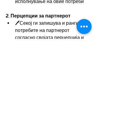
исполнување на овие потреби
2. Перцепции за партнерот
🖊️Секој ги запишува и рангира 
потребите на партнерот 
согласно својата перцепција и 
чувства
🔍За првите две највисоко 
рангирани потреби кај 
партнерот, опиши ги начините на 
кои најчесто сака да бидат 
исполнети
📊Оцени се себе си (1-5) колку 
успешно ги исполнуваш овие 
потреби на твојот партнер, 
повторно согласно својата 
перцепција и чувства
3. Споредба и рефлексија