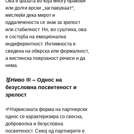
Ова е фазата во која многу бракови 
или долги врски „заглавуваат“, 
мислејќи дека мирот и 
оддалеченоста се знак за зрелост 
или стабилност. Но, во суштина, ова 
е состојба на емоционална 
индиферентност. Интимноста е 
сведена на обврска или формалност, 
а вистинска поврзаност речиси и да 
нема.
🥇Ниво III – Однос на 
безусловна посветеност и 
зрелост
🌱Највисоката форма на партнерски 
однос се карактеризира со свесна, 
доброволна и безусловна 
посветеност. Секој од партнерите е 