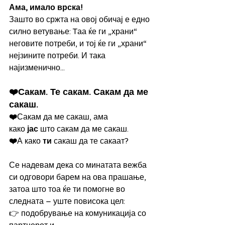
Ама, имало врска!
Зашто во сржта на овој обичај е едно 
силно ветување: Tаа ќе ги „храни“ 
неговите потреби, и тој ќе ги „храни“ 
нејзините потреби. И така 
најизменично...
❤️Сакам. Те сакам. Сакам да ме 
сакаш.
❤️
Сакам да ме сакаш, ама 
како
 јас
 што сакам да ме сакаш.
❤️
А како
 ти
 сакаш да те сакаат?
Се надевам дека со минатата вежба 
си одговори барем на ова прашање, 
затоа што тоа ќе ти помогне во 
следната – уште повисока цел:
👉 подобрување на комуникација со 