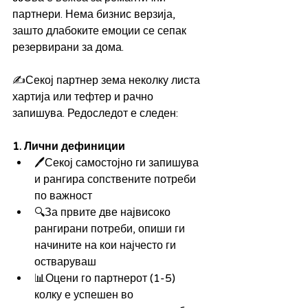
партнери. Нема бизнис верзија, 
зашто длабоките емоции се сепак 
резервирани за дома.
✍️Секој партнер зема неколку листа 
хартија или тефтер и рачно 
запишува. Редоследот е следен:
1. Лични дефиниции
🖊️Секој самостојно ги запишува 
и рангира сопствените потреби 
по важност
🔍За првите две највисоко 
рангирани потреби, опиши ги 
начините на кои најчесто ги 
остваруваш
📊Оцени го партнерот (1-5) 
колку е успешен во 