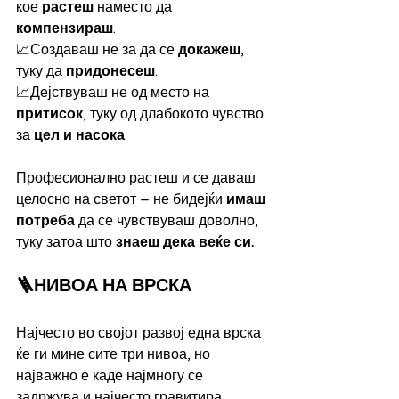
кое 
растеш
 наместо да 
компензираш
.
📈Создаваш не за да се 
докажеш
, 
туку да 
придонесеш
.
📈Дејствуваш не од место на 
притисок
, туку од длабокото чувство 
за 
цел и насока
.
Професионално растеш и се даваш 
целосно на светот – не бидејќи 
имаш 
потреба
 да се чувствуваш доволно, 
туку затоа што 
знаеш дека веќе си.
🪜НИВОА НА ВРСКА
Најчесто во својот развој една врска 
ќе ги мине сите три нивоа, но 
најважно е каде најмногу се 
задржува и најчесто гравитира.