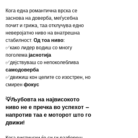
Кога една романтична врска се 
заснова на доверба, меѓусебна 
почит и грижа, таа отклучува едно 
неверојатно ниво на внатрешна 
стабилност. 
Од тоа ниво:
✅како лидер водиш со многу 
поголема 
јаснотија
✅дејствуваш со непоколеблива 
самодоверба
✅движиш кон целите со изострен, но 
смирен 
фокус
💡Љубовта на највисокото 
ниво не е пречка во успехот – 
напротив таа е моторот што го 
движи!