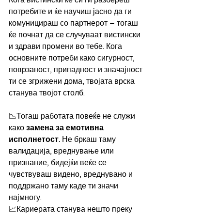
Кога вистински ќе си ги разбереш 
потребите и ќе научиш јасно да ги 
комуницираш со партнерот – тогаш 
ќе почнат да се случуваат вистински 
и здрави промени во тебе. Кога 
основните потреби како сигурност, 
поврзаност, припадност и значајност 
ти се згрижени дома, твојата врска 
станува твојот столб.
📉Тогаш работата повеќе не служи 
како 
замена за емотивна 
исполнетост.
 Не бркаш таму 
валидација, вреднување или 
признание, бидејќи веќе се 
чувствуваш видено, вреднувано и 
поддржано таму каде ти значи 
најмногу.
📈Кариерата станува нешто преку 