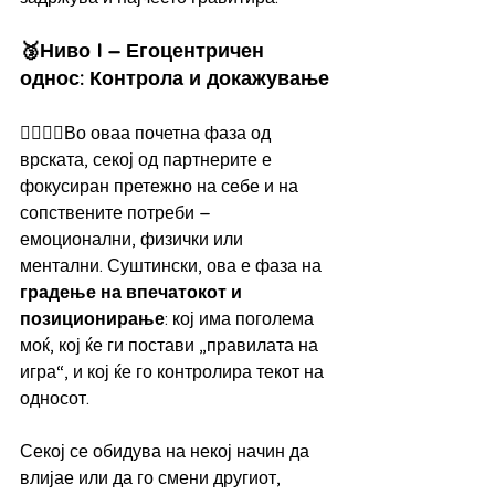
🥉Ниво I – Егоцентричен 
однос: Контрола и докажување
🙋‍♀️🙋‍♂️Во оваа почетна фаза од 
врската, секој од партнерите е 
фокусиран претежно на себе и на 
сопствените потреби – 
емоционални, физички или 
ментални. Суштински, ова е фаза на 
градење на впечатокот и 
позиционирање
: кој има поголема 
моќ, кој ќе ги постави „правилата на 
игра“, и кој ќе го контролира текот на 
односот.
Секој се обидува на некој начин да 
влијае или да го смени другиот, 