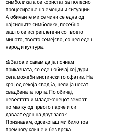
симболиката се користат за полесно 
процесирање на емоции и ситуации. 
А обичаите ми се чини се една од 
најсилните симболики, посебно 
зашто се испреплетени со твоето 
минато, твоето семејсво, со цел еден 
народ и култура.
🍰Затоа и сакам да ја почнам 
приказната, со еден обичај кој дури 
сега можеби вистински го сфатив. На 
крај од секоја свадба, нели ја носат 
свадбената торта. По обичај, 
невестата и младоженецот земаат 
по малку од првото парче и си 
даваат еден на друг залак. 
Признавам, одсекогаш ми било тоа 
премногу клише и без врска.