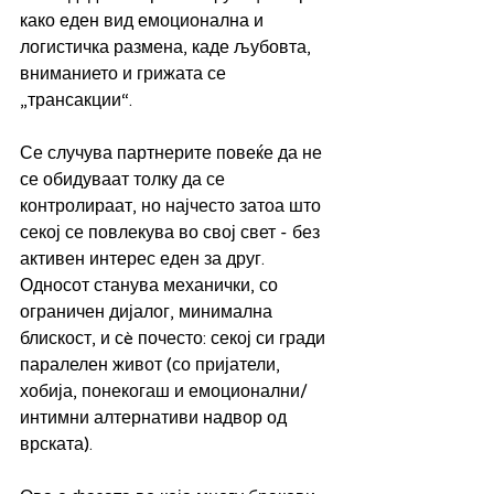
како еден вид емоционална и 
логистичка размена, каде љубовта, 
вниманието и грижата се 
„трансакции“.
Се случува партнерите повеќе да не 
се обидуваат толку да се 
контролираат, но најчесто затоа што 
секој се повлекува во свој свет - без 
активен интерес еден за друг. 
Односот станува механички, со 
ограничен дијалог, минимална 
блискост, и сè почесто: секој си гради 
паралелен живот (со пријатели, 
хобија, понекогаш и емоционални/
интимни алтернативи надвор од 
врската).