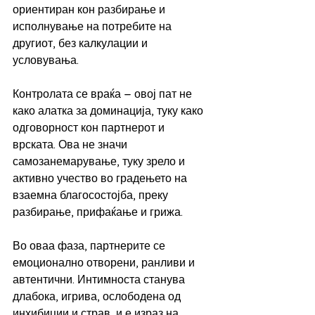
ориентиран кон разбирање и 
исполнување на потребите на 
другиот, без калкулации и 
условувања.
Контролата се враќа – овој пат не 
како алатка за доминација, туку како 
одговорност кон партнерот и 
врската. Ова не значи 
самозанемарување, туку зрело и 
активно учество во градењето на 
взаемна благосостојба, преку 
разбирање, прифаќање и грижа.
Во оваа фаза, партнерите се 
емоционално отворени, ранливи и 
автентични. Интимноста станува 
длабока, игрива, ослободена од 
инхибиции и страв, и е израз на 