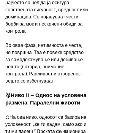
најчесто со цел да ја осигура 
сопствената сигурност, вредност или 
доминација. Се појавуваат чести 
борби за моќ и нескриени обиди за 
контрола.
Во оваа фаза, интимноста е честа, 
но површна. Таа е повеќе средство 
за самодокажување или добивање 
нешто (потврда, внимание, 
контрола). Ранливост и отвореност 
вешто се избегнуваат.
🥈Ниво II – Однос на условена 
размена: Паралелни животи
⚖️На ова ниво, односот се базира на 
условеност: 
„
ќе ти дадам, само ако и 
ти ми дадеш
“
. Врската функционира 