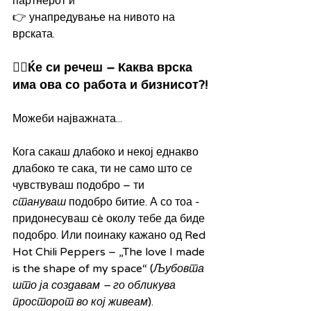
партнерот и
👉 унапредување на нивото на 
врската.
🤷‍♂️Ќе си речеш – Каква врска 
има ова со работа и бизнисот?!
Можеби најважната...
Кога сакаш длабоко и некој еднакво 
длабоко те сака, ти не само што се 
чувствуваш подобро – ти 
стануваш
 подобро битие. А со тоа - 
придонесуваш сè околу тебе да биде 
подобро. Или поинаку кажано од Red 
Hot Chili Peppers – „The love I made 
is the shape of my space“ (
Љубовта 
што ја создавам – го обликува 
просторот во кој живеам
).