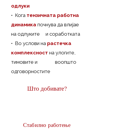
одлуки
• Кога
тензичната работна
динамика
почнува да влијае
на одлуките и соработката
• Во услови на
растечка
комплексност
на улогите,
тимовите и воопшто
одговорностите
Што добивате?
Стабилно работење