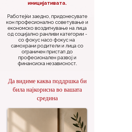
иницијативата.
Работејќи заедно, придонесувате
кон професионално советување и
економско воздигнување на лица
од социјално ранливи категории -
со фокус насо фокус на
самохрани родители и лица со
ограничен пристап до
професионален развој и
финансиска независност.
Да видиме каква поддршка би
била најкорисна во вашата
средина