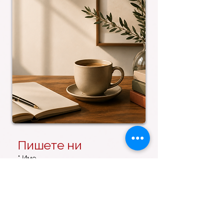
Пишете ни
*
Име
*
Презиме